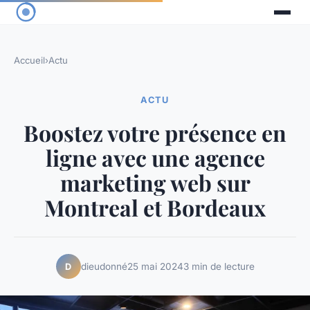
Accueil
›
Actu
ACTU
Boostez votre présence en
ligne avec une agence
marketing web sur
Montreal et Bordeaux
dieudonné
25 mai 2024
3 min de lecture
D