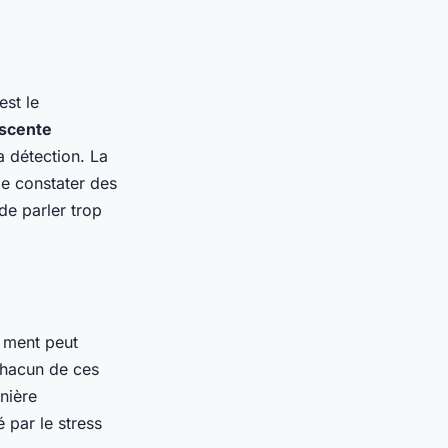
est le
scente
a détection. La
de constater des
de parler trop
 ment peut
Chacun de ces
nière
 par le stress