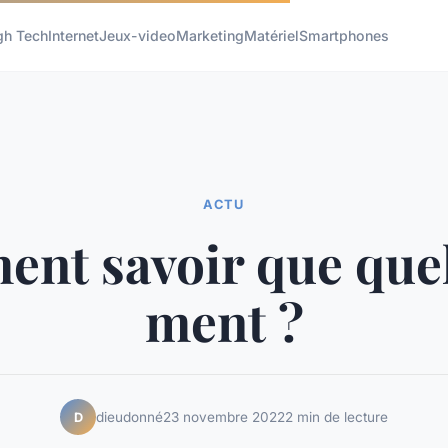
gh Tech
Internet
Jeux-video
Marketing
Matériel
Smartphones
ACTU
nt savoir que que
ment ?
dieudonné
23 novembre 2022
2 min de lecture
D