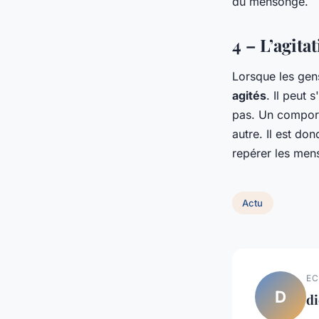
du mensonge.
4 – L’agita
Lorsque les gens
agités
. Il peut 
pas. Un comport
autre. Il est d
repérer les men
Actu
EC
D
d