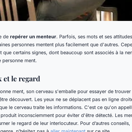
le de
repérer un menteur
. Parfois, ses mots et ses attitude
taines personnes mentent plus facilement que d'autres. Cepe
t que certains signes, dont beaucoup sont associés à la ner
e personne ment.
x et le regard
onne ment, son cerveau s'emballe pour essayer de trouve
 être découvert. Les yeux ne se déplacent pas en ligne droit
que le cerveau traite les informations. C'est ce qu'on appell
 produit inconsciemment pour éviter d'être détecté. Les me
ner le regard de leur interlocuteur. Pour d’autres conseils,
 genre, n’hésitez pas à
aller maintenant
sur ce site.