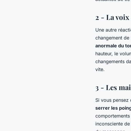
2 - La voix
Une autre réacti
changement de v
anormale du ton
hauteur, le vol
changements dans
vite.
3 - Les ma
Si vous pensez 
serrer les poin
comportements i
inconsciente de 